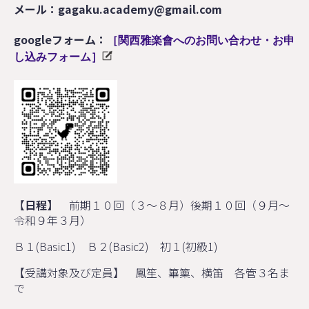
メール：gagaku.academy@gmail.com
googleフォーム：
［関西雅楽會へのお問い合わせ・お申
し込みフォーム］
【
日程】
前期１０回（３～８月）後期１０回（９月～
令和９年３月）
Ｂ１(Basic1) Ｂ２(Basic2) 初１(初級1)
【受講対象及び定員】 鳳笙、篳篥、横笛 各管３名ま
で