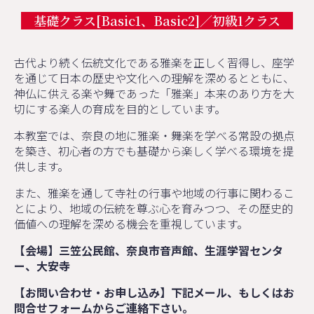
基礎クラス[Basic1、Basic2]／初級1クラス
古代より続く伝統文化である雅楽を正しく習得し、座学
を通じて日本の歴史や文化への理解を深めるとともに、
神仏に供える楽や舞であった「雅楽」本来のあり方を大
切にする楽人の育成を目的としています。
本教室では、奈良の地に雅楽・舞楽を学べる常設の拠点
を築き、初心者の方でも基礎から楽しく学べる環境を提
供します。
また、雅楽を通して寺社の行事や地域の行事に関わるこ
とにより、地域の伝統を尊ぶ心を育みつつ、その歴史的
価値への理解を深める機会を重視しています。
【会場】三笠公民館、奈良市音声館、生涯学習センタ
ー、大安寺
【お問い合わせ・お申し込み】下記メール、もしくはお
問合せフォームからご連絡下さい。