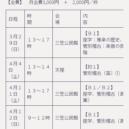
【会費】 月会費3,000円 ＋ 2,000円／枠
時
会
内
日程
間
場
【Ｂ１】
３月２
１３～１７
座学：雅楽の歴史、種
９日
三笠公民館
時
管別稽古：楽器の扱い
（日）
階
４月４
１３～１４
【初１】
日
天理
時
管別稽古〔笛〕①
（土）
４月１
【Ｂ１／Ｂ２】
１３～１７
１日
三笠公民館
座学、管別稽古〔高麗
時
（土）
篥〕
４月１
【Ｂ１】
２日
９～１２時
三笠公民館
座学、管別稽古〔高麗
（日）