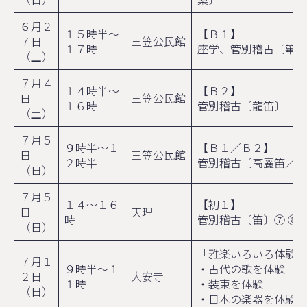
６月２
１５時半～
【Ｂ１】
７日
三笠公民館
１７時
座学、管別稽古〔篳篥
（土）
７月４
１４時半～
【Ｂ２】
日
三笠公民館
１６時
管別稽古〔龍笛〕
（土）
７月５
９時半～１
【Ｂ１／Ｂ２】
日
三笠公民館
２時半
管別稽古〔高麗笛／篳
（日）
７月５
１４～１６
【初１】
日
天理
時
管別稽古〔笛〕⑦ ⑧
（日）
「雅楽いろいろ体験会
７月１
９時半～１
・古代の歌を体験
２日
大安寺
１時
・装束を体験
（日）
・日本の楽器を体験