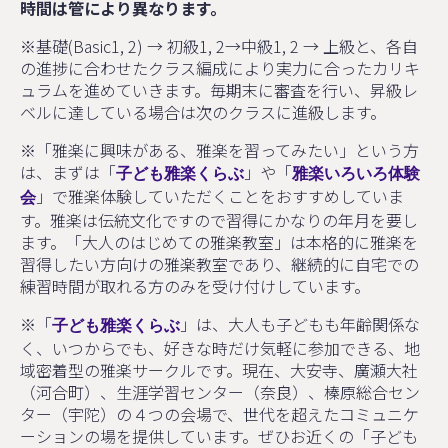
時間は管により異なります。
※基礎(Basic1, 2) → 初級1, 2→中級1, 2 → 上級と、各自
の進捗に合わせたクラス編成により実力に合ったカリキ
ュラムを進めていきます。毎期末に審査を行い、昇級レ
ベルに達している場合は次のクラスに進級します。
※「雅楽に興味がある、雅楽を習ってみたい」という方
は、まずは「
」や「
子ども雅楽くらぶ
雅楽いろいろ体験
」で雅楽体験していただくことをおすすめしていま
会
す。雅楽は伝統文化ですので習得にかなりの年月を要し
ます。「大人のはじめての雅楽教室」は本格的に雅楽を
習得したい方向けの雅楽教室であり、継続的に自宅での
練習時間が取れる方のみを受け付けしています。
※「
」は、大人も子どもも年齢関係な
子ども雅楽くらぶ
く、いつからでも、好きな時だけ気軽に参加できる、地
域密着型の雅楽サークルです。現在、大安寺、廣瀬大社
（河合町）、生涯学習センター（奈良）、榛原総合セン
ター（宇陀）の４つの会場で、世代を超えたコミュニケ
ーションの場を提供しています。ぜひお近くの「子ども