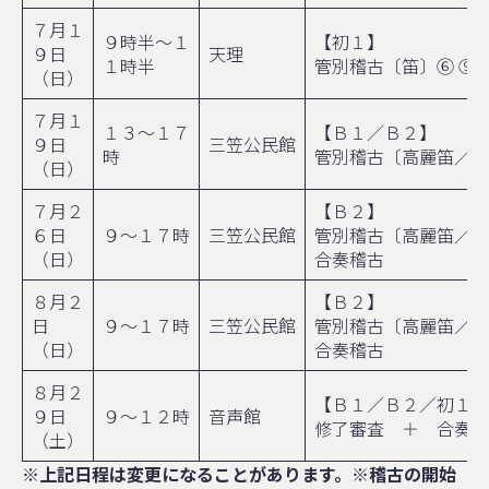
７月１
９時半～１
【初１】
９日
天理
１時半
管別稽古〔笛〕⑥ ⑨
（日）
７月１
１３～１７
【Ｂ１／Ｂ２】
９日
三笠公民館
時
管別稽古〔高麗笛／篳
（日）
７月２
【Ｂ２】
６日
９～１７時
三笠公民館
管別稽古〔高麗笛／龍
（日）
合奏稽古
８月２
【Ｂ２】
日
９～１７時
三笠公民館
管別稽古〔高麗笛／龍
（日）
合奏稽古
８月２
【Ｂ１／Ｂ２／初１】
９日
９～１２時
音声館
修了審査 ＋ 合奏稽
（土）
※上記日程は変更になることがあります。※稽古の開始