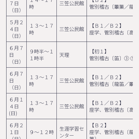
７日
三笠公民館
時
管別稽古〔篳篥／龍笛
（日）
５月２
１３～１７
【Ｂ１／Ｂ２】
４日
三笠公民館
時
座学、管別稽古〔高麗
（日）
６月７
９時半～１
【初１】
日
天理
１時半
管別稽古〔笛〕③ ⑤
（日）
６月７
１３～１７
【Ｂ１／Ｂ２】
日
三笠公民館
時
管別稽古〔龍笛／篳篥
（日）
６月１
１３～１７
【Ｂ１／Ｂ２】
４日
三笠公民館
時
座学、管別稽古〔高麗
(日)
６月２
【Ｂ２】
生涯学習セ
１日
９～１２時
座学、管別稽古〔龍笛
ンター
（日）
篥〕