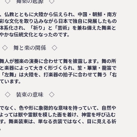
◇ 舞楽の起源 ◇
、
仏教とともに大陸から
伝えられ、中国・朝鮮・南方
彩な文化を取り込みながら
日本で独自に発展したもの
体系化され、
「祈り」と「芸術」を兼ね備えた舞楽と
やかな伝統文化となったのです。
◇ 舞と楽の関係 ◇
舞人が
雅楽の演奏に合わせて舞を披露します。舞の所
と楽器によって大きく形づくられ、笙・篳篥・龍笛で
「左舞」は大陸を、打楽器の拍子に合わせて舞う「右
ています。
◇ 装束の意味 ◇
でなく、
色や形に
象徴的な意味を持っていて、自然や
よっては獣や霊獣を模した面を着け、神霊を呼び込む
す。舞楽装束は、単なる衣装ではなく、目に見える祈
。