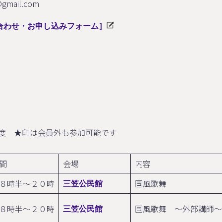
gmail.com
合わせ・お申し込みフォーム］
度 ★印は会員外も参加可能です
時間
会場
内
８時半～２０時
国風歌舞
三笠公民館
８時半～２０時
国風歌舞 ～外部講師～
三笠公民館