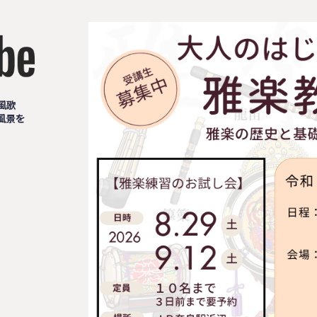
風歌
風景を