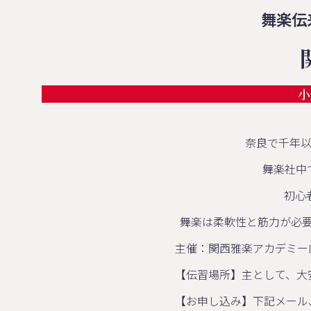
舞楽伝
小
奈良で千年
舞楽社中
初心
舞楽は柔軟性と筋力が必
主催：関西雅楽アカデミー
【伝習場所】主として、大
【お申し込み】下記メール